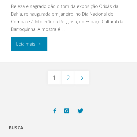
Beleza e sagrado dão o tom da exposição Orixás da
Bahia, reinaugurada em janeiro, no Dia Nacional de
Combate à Intolerância Religiosa, no Espaço Cultural da
Barroquinha. A mostra é …
"Orixás
Leia mais
da
Bahia:
1
2
a
Navegação
exposição
por
que
posts
encanta"
BUSCA