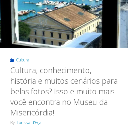
programas
mais
BBB
de
Salvador"
Cultura
Cultura, conhecimento,
história e muitos cenários para
belas fotos? Isso e muito mais
você encontra no Museu da
Misericórdia!
By
Larissa d'Eça