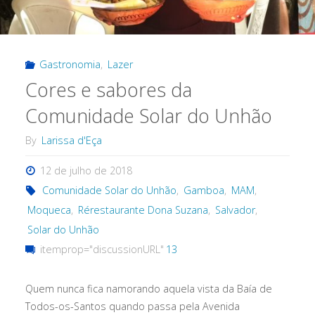
Gastronomia
,
Lazer
Cores e sabores da
Comunidade Solar do Unhão
By
Larissa d'Eça
12 de julho de 2018
Comunidade Solar do Unhão
,
Gamboa
,
MAM
,
Moqueca
,
Rérestaurante Dona Suzana
,
Salvador
,
Solar do Unhão
itemprop="discussionURL"
13
Quem nunca fica namorando aquela vista da Baía de
Todos-os-Santos quando passa pela Avenida