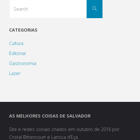
Search
Search
for:
CATEGORIAS
Cultura
Editorial
Gastronomia
Lazer
AS MELHORES COISAS DE SALVADOR
Site e redes sociais criados em outubro de 2016 por
Cristal Bittencourt e Larissa d’Eça.