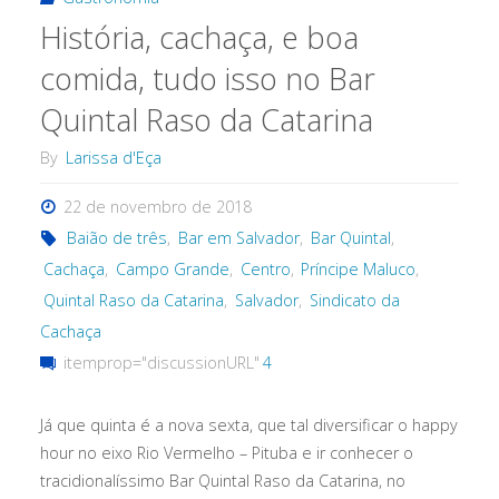
História, cachaça, e boa
de
comida, tudo isso no Bar
Jorge
Quintal Raso da Catarina
Amado
By
Larissa d'Eça
e
22 de novembro de 2018
Zélia
Baião de três
,
Bar em Salvador
,
Bar Quintal
,
Cachaça
,
Campo Grande
,
Centro
,
Príncipe Maluco
,
Gattai
Quintal Raso da Catarina
,
Salvador
,
Sindicato da
é
Cachaça
itemprop="discussionURL"
4
uma
ótima
Já que quinta é a nova sexta, que tal diversificar o happy
hour no eixo Rio Vermelho – Pituba e ir conhecer o
opção!"
tracidionalíssimo Bar Quintal Raso da Catarina, no