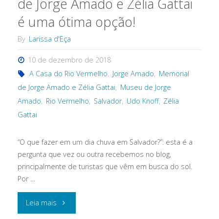
de Jorge Amado e Zélia Gattai
encontra
é uma ótima opção!
no
By
Larissa d'Eça
Museu
10 de dezembro de 2018
da
A Casa do Rio Vermelho
,
Jorge Amado
,
Memorial
de Jorge Amado e Zélia Gattai
,
Museu de Jorge
Misericórdia!"
Amado
,
Rio Vermelho
,
Salvador
,
Udo Knoff
,
Zélia
Gattai
“O que fazer em um dia chuva em Salvador?”: esta é a
pergunta que vez ou outra recebemos no blog,
principalmente de turistas que vêm em busca do sol.
Por …
"O
Leia mais