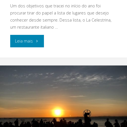
Um dos objetivos que tracei no início do ano foi
procurar tirar do papel a lista de lugares que desejo
conhecer desde sempre. Dessa lista, o La Celestrina,
um restaurante italiano …
"O
Leia mais
La
Celestrina
é
o
restaurante
italiano
com