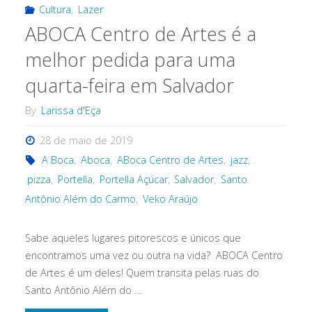
e
Cultura
,
Lazer
ABOCA Centro de Artes é a
um
melhor pedida para uma
lindo
quarta-feira em Salvador
cinema"
By
Larissa d'Eça
28 de maio de 2019
A Boca
,
Aboca
,
ABoca Centro de Artes
,
jazz
,
pizza
,
Portella
,
Portella Açúcar
,
Salvador
,
Santo
Antônio Além do Carmo
,
Veko Araújo
Sabe aqueles lugares pitorescos e únicos que
encontramos uma vez ou outra na vida? ABOCA Centro
de Artes é um deles! Quem transita pelas ruas do
Santo Antônio Além do …