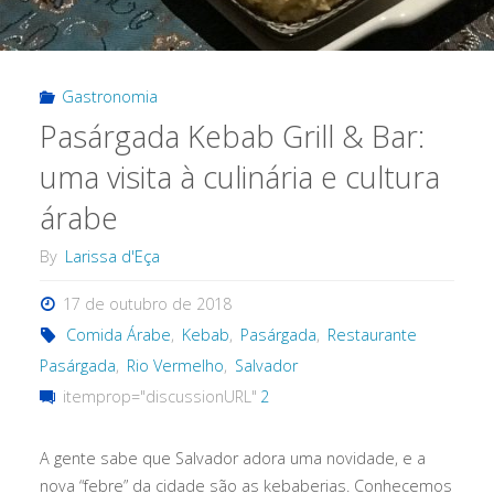
Raso
da
Gastronomia
Pasárgada Kebab Grill & Bar:
Catarina"
uma visita à culinária e cultura
árabe
By
Larissa d'Eça
17 de outubro de 2018
Comida Árabe
,
Kebab
,
Pasárgada
,
Restaurante
Pasárgada
,
Rio Vermelho
,
Salvador
itemprop="discussionURL"
2
A gente sabe que Salvador adora uma novidade, e a
nova “febre” da cidade são as kebaberias. Conhecemos