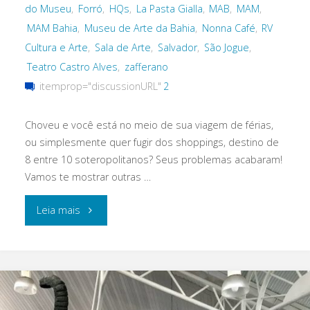
do Museu
,
Forró
,
HQs
,
La Pasta Gialla
,
MAB
,
MAM
,
MAM Bahia
,
Museu de Arte da Bahia
,
Nonna Café
,
RV
Cultura e Arte
,
Sala de Arte
,
Salvador
,
São Jogue
,
Teatro Castro Alves
,
zafferano
itemprop="discussionURL"
2
Choveu e você está no meio de sua viagem de férias,
ou simplesmente quer fugir dos shoppings, destino de
8 entre 10 soteropolitanos? Seus problemas acabaram!
Vamos te mostrar outras …
"O
Leia mais
que
fazer
em