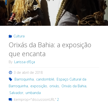
Cultura
Orixás da Bahia: a exposição
que encanta
By
Larissa d'Eça
3 de abril de 2018
Barroquinha
,
candomblé
,
Espaço Cultural da
Barroquinha
,
exposição
,
orixás
,
Orixás da Bahia
,
Salvador
,
umbanda
itemprop="discussionURL"
2