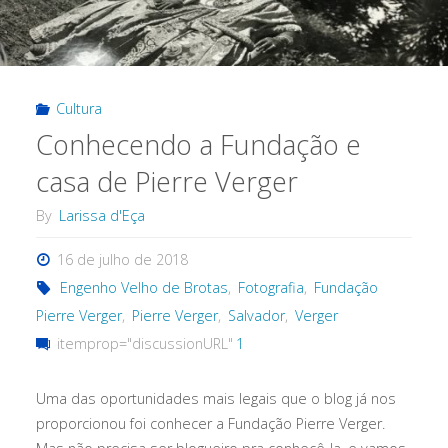
e
cultura
Cultura
árabe"
Conhecendo a Fundação e
casa de Pierre Verger
By
Larissa d'Eça
16 de julho de 2018
Engenho Velho de Brotas
,
Fotografia
,
Fundação
Pierre Verger
,
Pierre Verger
,
Salvador
,
Verger
itemprop="discussionURL"
1
Uma das oportunidades mais legais que o blog já nos
proporcionou foi conhecer a Fundação Pierre Verger.