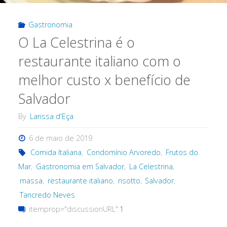
feira
Gastronomia
O La Celestrina é o
em
restaurante italiano com o
Salvador"
melhor custo x benefício de
Salvador
By
Larissa d'Eça
6 de maio de 2019
Comida Italiana
,
Condomínio Arvoredo
,
Frutos do
Mar
,
Gastronomia em Salvador
,
La Celestrina
,
massa
,
restaurante italiano
,
risotto
,
Salvador
,
Tancredo Neves
itemprop="discussionURL"
1