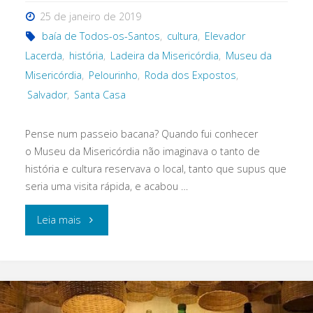
25 de janeiro de 2019
baía de Todos-os-Santos
,
cultura
,
Elevador
Lacerda
,
história
,
Ladeira da Misericórdia
,
Museu da
Misericórdia
,
Pelourinho
,
Roda dos Expostos
,
Salvador
,
Santa Casa
Pense num passeio bacana? Quando fui conhecer
o Museu da Misericórdia não imaginava o tanto de
história e cultura reservava o local, tanto que supus que
seria uma visita rápida, e acabou …
"Cultura,
Leia mais
conhecimento,
história
e