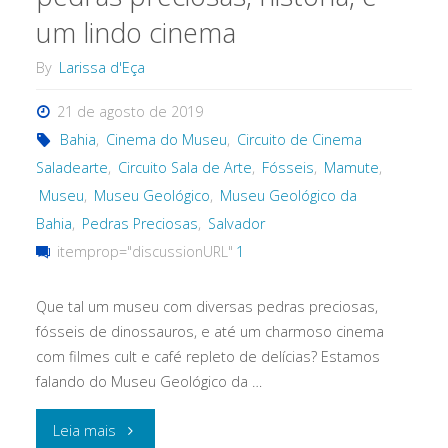
um lindo cinema
By
Larissa d'Eça
21 de agosto de 2019
Bahia
,
Cinema do Museu
,
Circuito de Cinema
Saladearte
,
Circuito Sala de Arte
,
Fósseis
,
Mamute
,
Museu
,
Museu Geológico
,
Museu Geológico da
Bahia
,
Pedras Preciosas
,
Salvador
itemprop="discussionURL"
1
Que tal um museu com diversas pedras preciosas,
fósseis de dinossauros, e até um charmoso cinema
com filmes cult e café repleto de delícias? Estamos
falando do Museu Geológico da …
"Uma
Leia mais