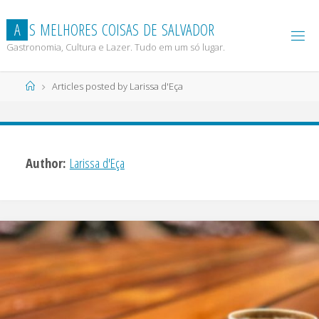
Skip
to
A
S
M
E
L
H
O
R
E
S
C
O
I
S
A
S
D
E
S
A
L
V
A
D
O
R
content
Gastronomia, Cultura e Lazer. Tudo em um só lugar.
Home
Articles posted by Larissa d'Eça
Author:
Larissa d'Eça