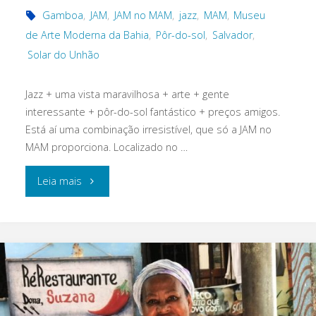
Gamboa
,
JAM
,
JAM no MAM
,
jazz
,
MAM
,
Museu
de Arte Moderna da Bahia
,
Pôr-do-sol
,
Salvador
,
Solar do Unhão
Jazz + uma vista maravilhosa + arte + gente
interessante + pôr-do-sol fantástico + preços amigos.
Está aí uma combinação irresistível, que só a JAM no
MAM proporciona. Localizado no …
"A
Leia mais
JAM
no
MAM
é