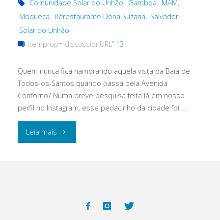
Comunidade Solar do Unhão
,
Gamboa
,
MAM
,
Moqueca
,
Rérestaurante Dona Suzana
,
Salvador
,
Solar do Unhão
itemprop="discussionURL"
13
Quem nunca fica namorando aquela vista da Baía de
Todos-os-Santos quando passa pela Avenida
Contorno? Numa breve pesquisa feita lá em nosso
perfil no Instagram, esse pedacinho da cidade foi …
"Cores
Leia mais
e
sabores
da
Comunidade