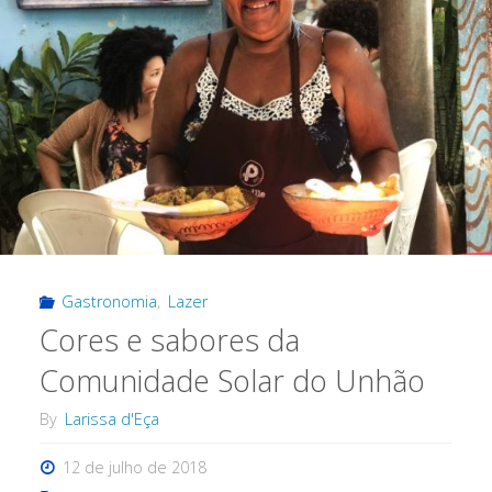
um
dos
programas
mais
BBB
de
Gastronomia
,
Lazer
Salvador"
Cores e sabores da
Comunidade Solar do Unhão
By
Larissa d'Eça
12 de julho de 2018