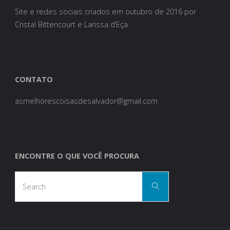
Site e redes sociais criados em outubro de 2016 por
Cristal Bittencourt e Larissa d’Eça.
CONTATO
asmelhorescoisasdesalvador@gmail.com
ENCONTRE O QUE VOCÊ PROCURA
Search
Search
for: