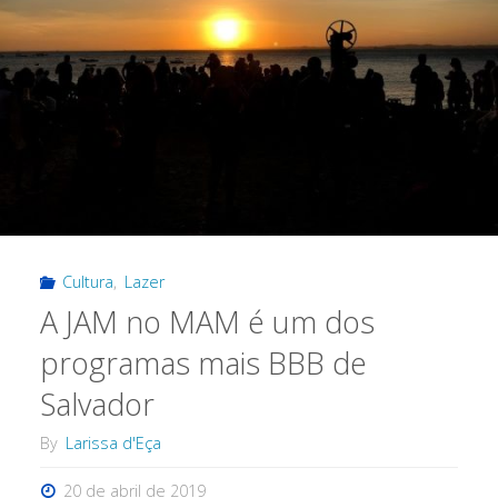
Cultura
,
Lazer
A JAM no MAM é um dos
programas mais BBB de
Salvador
By
Larissa d'Eça
20 de abril de 2019