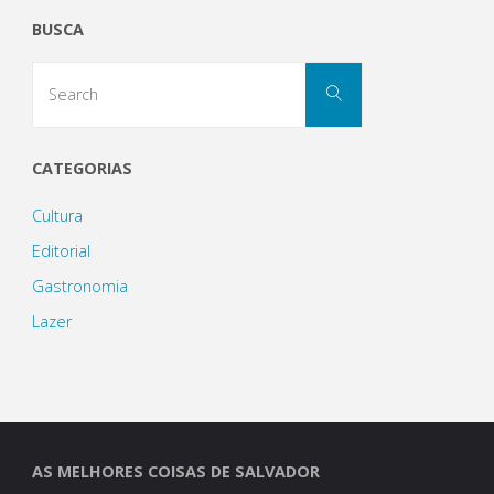
BUSCA
Solar
Search
do
Search
for:
Unhão"
CATEGORIAS
Cultura
Editorial
Gastronomia
Lazer
AS MELHORES COISAS DE SALVADOR