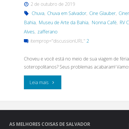
2 de outubro de 2019
Chuva
,
Chuva em Salvador
,
Cine Glauber
,
Cine
Bahia
,
Museu de Arte da Bahia
,
Nonna Café
,
RV C
Alves
,
zafferano
itemprop="discussionURL"
2
Choveu e você está no meio de sua viagem de féria
soteropolitanos? Seus problemas acabaram! Vamos
"O
Leia mais
que
fazer
em
AS MELHORES COISAS DE SALVADOR