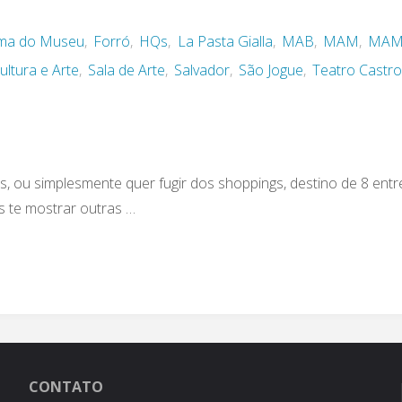
ma do Museu
,
Forró
,
HQs
,
La Pasta Gialla
,
MAB
,
MAM
,
MA
ultura e Arte
,
Sala de Arte
,
Salvador
,
São Jogue
,
Teatro Castr
s, ou simplesmente quer fugir dos shoppings, destino de 8 entr
 te mostrar outras …
CONTATO