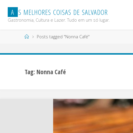
Skip
A
S
M
E
L
H
O
R
E
S
C
O
I
S
A
S
D
E
S
A
L
V
A
D
O
R
to
content
Gastronomia, Cultura e Lazer. Tudo em um só lugar.
Home
Posts tagged "Nonna Café"
Tag:
Nonna Café