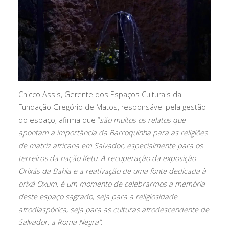
Chicco Assis, Gerente dos Espaços Culturais da
Fundação Gregório de Matos, responsável pela gestão
do espaço, afirma que “
são muitos os relatos que
apontam a importância da Barroquinha para as religiões
de matriz africana em Salvador, especialmente para os
terreiros da nação Ketu. A recuperação da exposição
Orixás da Bahia e a reativação de uma fonte dedicada à
orixá Oxum, é um momento de celebrarmos a memória
deste espaço sagrado, seja para a religiosidade
afrodiaspórica, seja para as culturas afrodescendente de
Salvador, a Roma Negra”.