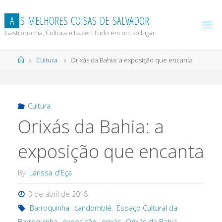
Skip
to
A
S
M
E
L
H
O
R
E
S
C
O
I
S
A
S
D
E
S
A
L
V
A
D
O
R
content
Gastronomia, Cultura e Lazer. Tudo em um só lugar.
Home
Cultura
Orixás da Bahia: a exposição que encanta
Cultura
Orixás da Bahia: a
exposição que encanta
By
Larissa d'Eça
3 de abril de 2018
Barroquinha
,
candomblé
,
Espaço Cultural da
Barroquinha
,
exposição
,
orixás
,
Orixás da Bahia
,