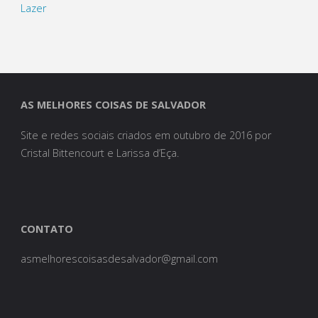
Lazer
AS MELHORES COISAS DE SALVADOR
Site e redes sociais criados em outubro de 2016 por
Cristal Bittencourt e Larissa d’Eça.
CONTATO
asmelhorescoisasdesalvador@gmail.com