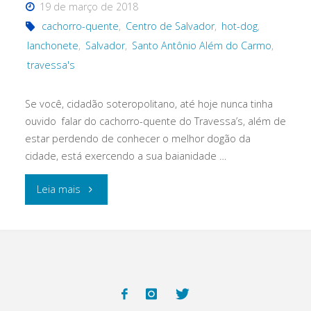
19 de março de 2018
cachorro-quente
,
Centro de Salvador
,
hot-dog
,
lanchonete
,
Salvador
,
Santo Antônio Além do Carmo
,
travessa's
Se você, cidadão soteropolitano, até hoje nunca tinha
ouvido falar do cachorro-quente do Travessa’s, além de
estar perdendo de conhecer o melhor dogão da
cidade, está exercendo a sua baianidade …
"O
Leia mais
melhor
cachorro-
quente
de