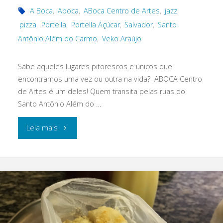
A Boca
,
Aboca
,
ABoca Centro de Artes
,
jazz
,
pizza
,
Portella
,
Portella Açúcar
,
Salvador
,
Santo
Antônio Além do Carmo
,
Veko Araújo
Sabe aqueles lugares pitorescos e únicos que
encontramos uma vez ou outra na vida? ABOCA Centro
de Artes é um deles! Quem transita pelas ruas do
Santo Antônio Além do …
"ABOCA
Leia mais
Centro
de
Artes
é