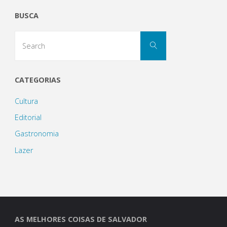
BUSCA
Salvador
Search
já
Search
for:
tem
CATEGORIAS
30
Cultura
anos!"
Editorial
Gastronomia
Lazer
AS MELHORES COISAS DE SALVADOR