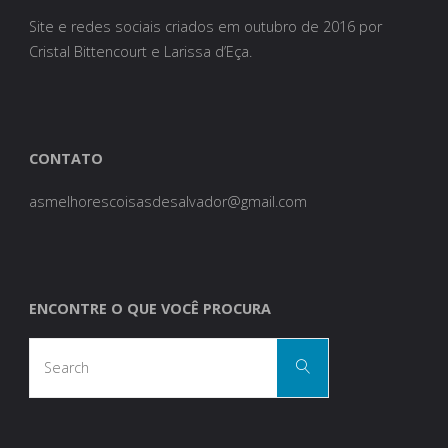
Site e redes sociais criados em outubro de 2016 por
Cristal Bittencourt e Larissa d’Eça.
CONTATO
asmelhorescoisasdesalvador@gmail.com
ENCONTRE O QUE VOCÊ PROCURA
Search
Search
for: