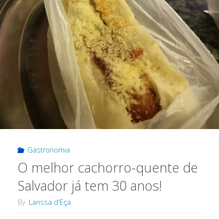
a
melhor
pedida
para
uma
quarta-
feira
Gastronomia
em
O melhor cachorro-quente de
Salvador"
Salvador já tem 30 anos!
By
Larissa d'Eça