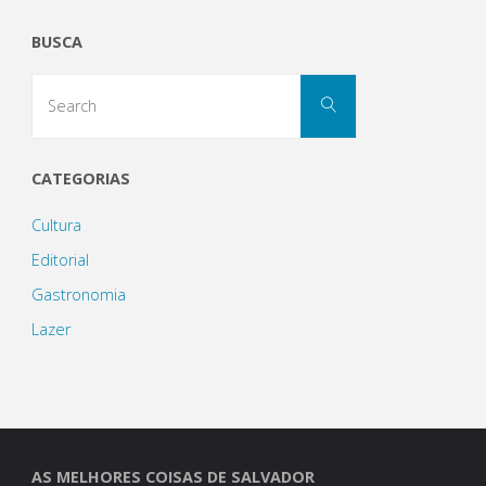
exposição
BUSCA
que
Search
encanta"
Search
for:
CATEGORIAS
Cultura
Editorial
Gastronomia
Lazer
AS MELHORES COISAS DE SALVADOR