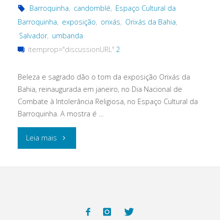
Barroquinha
,
candomblé
,
Espaço Cultural da
Barroquinha
,
exposição
,
orixás
,
Orixás da Bahia
,
Salvador
,
umbanda
itemprop="discussionURL"
2
Beleza e sagrado dão o tom da exposição Orixás da
Bahia, reinaugurada em janeiro, no Dia Nacional de
Combate à Intolerância Religiosa, no Espaço Cultural da
Barroquinha. A mostra é …
"Orixás
Leia mais
da
Bahia:
a