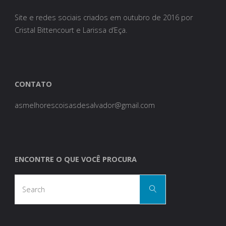
Site e redes sociais criados em outubro de 2016 por
Cristal Bittencourt e Larissa d’Eça.
CONTATO
asmelhorescoisasdesalvador@gmail.com
ENCONTRE O QUE VOCÊ PROCURA
Search
Search
for: