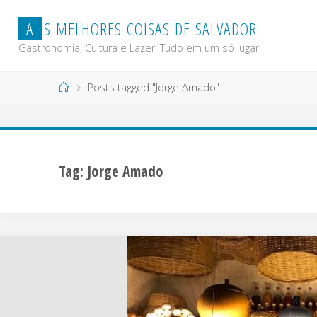
Skip
A
S
M
E
L
H
O
R
E
S
C
O
I
S
A
S
D
E
S
A
L
V
A
D
O
R
to
content
Gastronomia, Cultura e Lazer. Tudo em um só lugar.
Home
Posts tagged "Jorge Amado"
Tag:
Jorge Amado