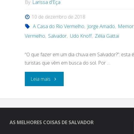
By
Larissa d'Eça
10 de dezembro de 2018
A Casa do Rio Vermelho
,
Jorge Amado
,
Memoria
Vermelho
,
Salvador
,
Udo Knoff
,
Zélia Gattai
“O que fazer em um dia chuva em Salvador?”: esta 
turistas que vêm em busca do sol. Por …
"O
Leia mais
que
fazer
em
AS MELHORES COISAS DE SALVADOR