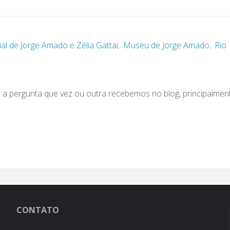
l de Jorge Amado e Zélia Gattai
,
Museu de Jorge Amado
,
Rio
é a pergunta que vez ou outra recebemos no blog, principalmen
CONTATO