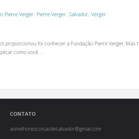
 Pierre Verger
,
Pierre Verger
,
Salvador
,
Verger
nos proporcionou foi conhecer a Fundação Pierre Verger. Mas 
xplicar como você …
CONTATO
asmelhorescoisasdesalvador@gmail.com