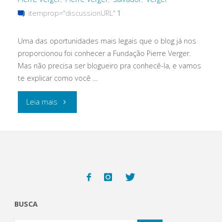
itemprop="discussionURL"
1
Uma das oportunidades mais legais que o blog já nos
proporcionou foi conhecer a Fundação Pierre Verger.
Mas não precisa ser blogueiro pra conhecê-la, e vamos
te explicar como você …
"Conhecendo
Leia mais
a
Fundação
e
casa
BUSCA
de