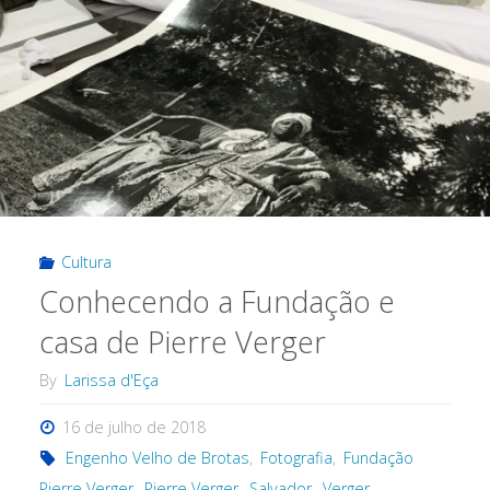
Cultura
Conhecendo a Fundação e
casa de Pierre Verger
By
Larissa d'Eça
16 de julho de 2018
Engenho Velho de Brotas
,
Fotografia
,
Fundação
Pierre Verger
,
Pierre Verger
,
Salvador
,
Verger