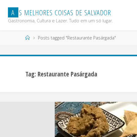
Skip
A
S
M
E
L
H
O
R
E
S
C
O
I
S
A
S
D
E
S
A
L
V
A
D
O
R
to
content
Gastronomia, Cultura e Lazer. Tudo em um só lugar.
Home
Posts tagged "Restaurante Pasárgada"
Tag:
Restaurante Pasárgada