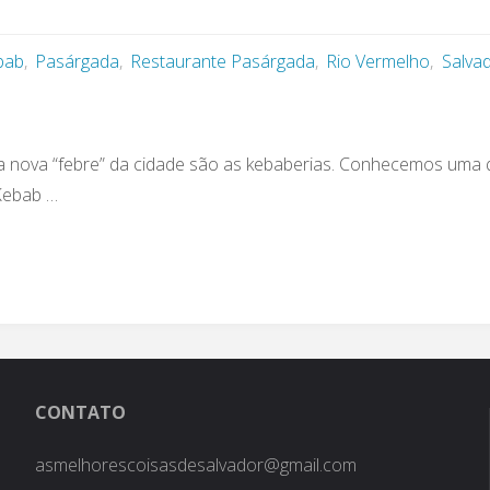
bab
,
Pasárgada
,
Restaurante Pasárgada
,
Rio Vermelho
,
Salva
 a nova “febre” da cidade são as kebaberias. Conhecemos uma
Kebab …
CONTATO
asmelhorescoisasdesalvador@gmail.com