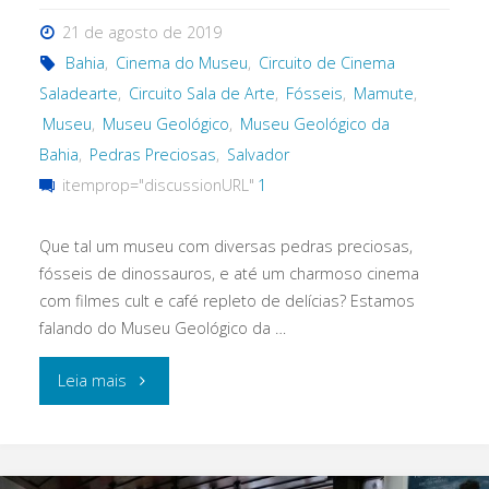
21 de agosto de 2019
Bahia
,
Cinema do Museu
,
Circuito de Cinema
Saladearte
,
Circuito Sala de Arte
,
Fósseis
,
Mamute
,
Museu
,
Museu Geológico
,
Museu Geológico da
Bahia
,
Pedras Preciosas
,
Salvador
itemprop="discussionURL"
1
Que tal um museu com diversas pedras preciosas,
fósseis de dinossauros, e até um charmoso cinema
com filmes cult e café repleto de delícias? Estamos
falando do Museu Geológico da …
"Uma
Leia mais
tarde
no