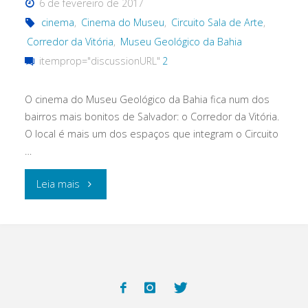
6 de fevereiro de 2017
lindo
cinema
,
Cinema do Museu
,
Circuito Sala de Arte
,
cinema"
Corredor da Vitória
,
Museu Geológico da Bahia
itemprop="discussionURL"
2
O cinema do Museu Geológico da Bahia fica num dos
bairros mais bonitos de Salvador: o Corredor da Vitória.
O local é mais um dos espaços que integram o Circuito
…
"O
Leia mais
Cinema
do
Museu
e