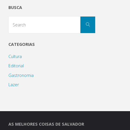
BUSCA
seus
Search
encantos"
Search
for:
CATEGORIAS
Cultura
Editorial
Gastronomia
Lazer
AS MELHORES COISAS DE SALVADOR