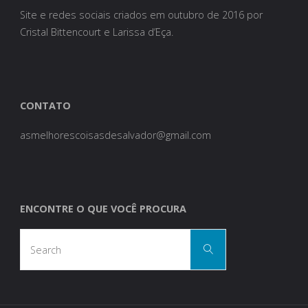
Site e redes sociais criados em outubro de 2016 por
Cristal Bittencourt e Larissa d’Eça.
CONTATO
asmelhorescoisasdesalvador@gmail.com
ENCONTRE O QUE VOCÊ PROCURA
Search
Search
for: