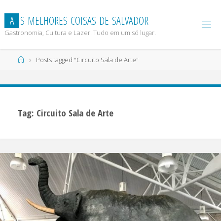
Skip
to
A
S
M
E
L
H
O
R
E
S
C
O
I
S
A
S
D
E
S
A
L
V
A
D
O
R
content
Gastronomia, Cultura e Lazer. Tudo em um só lugar.
Home
Posts tagged "Circuito Sala de Arte"
Tag:
Circuito Sala de Arte