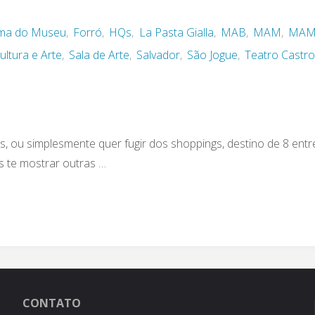
ma do Museu
,
Forró
,
HQs
,
La Pasta Gialla
,
MAB
,
MAM
,
MA
ultura e Arte
,
Sala de Arte
,
Salvador
,
São Jogue
,
Teatro Castr
s, ou simplesmente quer fugir dos shoppings, destino de 8 entr
 te mostrar outras …
CONTATO