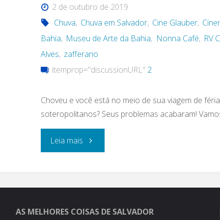
2 de outubro de 2019
Chuva
,
Chuva em Salvador
,
Cine Glauber
,
Cine
Bahia
,
Museu de Arte da Bahia
,
Nonna Café
,
RV C
Alves
,
zafferano
itemprop="discussionURL"
2
Choveu e você está no meio de sua viagem de féria
soteropolitanos? Seus problemas acabaram! Vamos
"O
Leia mais
que
fazer
em
AS MELHORES COISAS DE SALVADOR