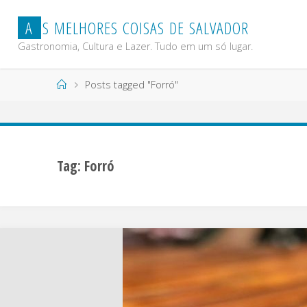
Skip
A
S
M
E
L
H
O
R
E
S
C
O
I
S
A
S
D
E
S
A
L
V
A
D
O
R
to
content
Gastronomia, Cultura e Lazer. Tudo em um só lugar.
Home
Posts tagged "Forró"
Tag:
Forró