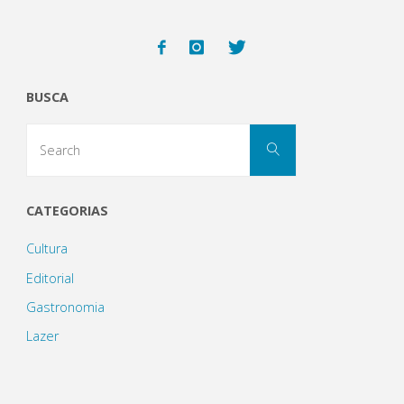
Museu
Geológico
BUSCA
da
Search
Bahia:
Search
for:
fósseis,
CATEGORIAS
pedras
Cultura
preciosas,
Editorial
história,
Gastronomia
Lazer
e
um