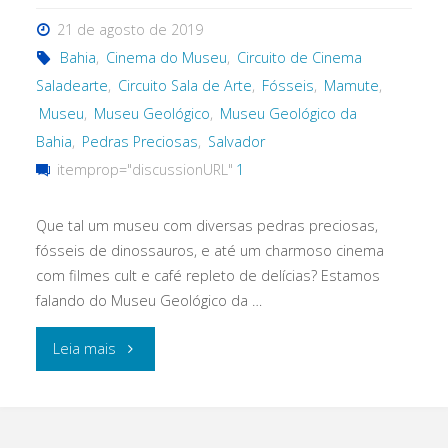
21 de agosto de 2019
Bahia
,
Cinema do Museu
,
Circuito de Cinema
Saladearte
,
Circuito Sala de Arte
,
Fósseis
,
Mamute
,
Museu
,
Museu Geológico
,
Museu Geológico da
Bahia
,
Pedras Preciosas
,
Salvador
itemprop="discussionURL"
1
Que tal um museu com diversas pedras preciosas,
fósseis de dinossauros, e até um charmoso cinema
com filmes cult e café repleto de delícias? Estamos
falando do Museu Geológico da …
"Uma
Leia mais
tarde
no