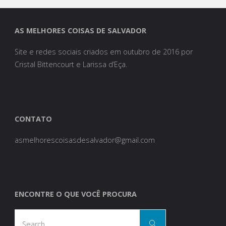
lindo
cinema"
AS MELHORES COISAS DE SALVADOR
Site e redes sociais criados em outubro de 2016 por
Cristal Bittencourt e Larissa d’Eça.
CONTATO
asmelhorescoisasdesalvador@gmail.com
ENCONTRE O QUE VOCÊ PROCURA
Search
Search