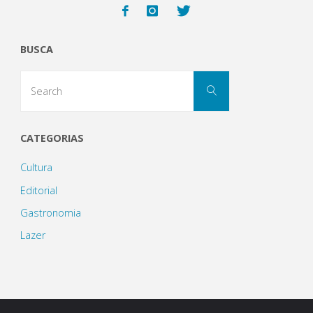
comida,
BUSCA
tudo
Search
isso
Search
for:
no
CATEGORIAS
Bar
Cultura
Quintal
Editorial
Raso
Gastronomia
Lazer
da
Catarina"