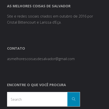
AS MELHORES COISAS DE SALVADOR
Site e redes sociais criados em outubro de 2016 por
Cristal Bittencourt e Larissa d’Eça.
CONTATO
asmelhorescoisasdesalvador@gmail.com
ENCONTRE O QUE VOCÊ PROCURA
Search
Search
for: