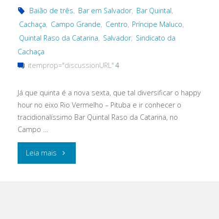
Baião de três
,
Bar em Salvador
,
Bar Quintal
,
Cachaça
,
Campo Grande
,
Centro
,
Príncipe Maluco
,
Quintal Raso da Catarina
,
Salvador
,
Sindicato da
Cachaça
itemprop="discussionURL"
4
Já que quinta é a nova sexta, que tal diversificar o happy
hour no eixo Rio Vermelho – Pituba e ir conhecer o
tracidionalíssimo Bar Quintal Raso da Catarina, no
Campo …
"História,
Leia mais
cachaça,
e
boa