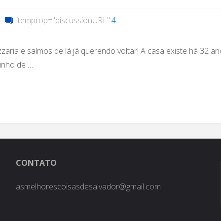
itemprop="discussionURL"
4
aria e saímos de lá já querendo voltar! A casa existe há 32 a
minho de …
CONTATO
asmelhorescoisasdesalvador@gmail.com