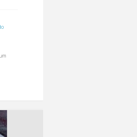
do
 um