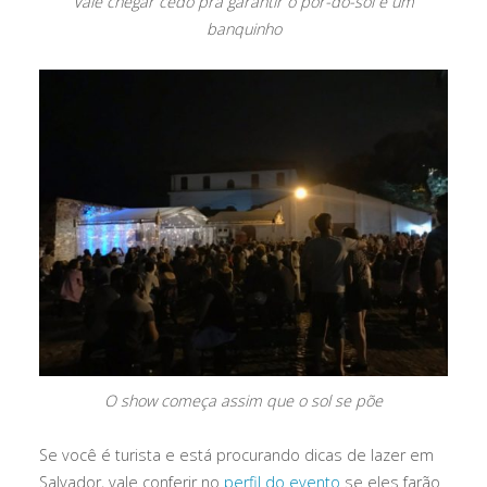
Vale chegar cedo pra garantir o pôr-do-sol e um
banquinho
O show começa assim que o sol se põe
Se você é turista e está procurando dicas de lazer em
Salvador, vale conferir no
perfil do evento
se eles farão