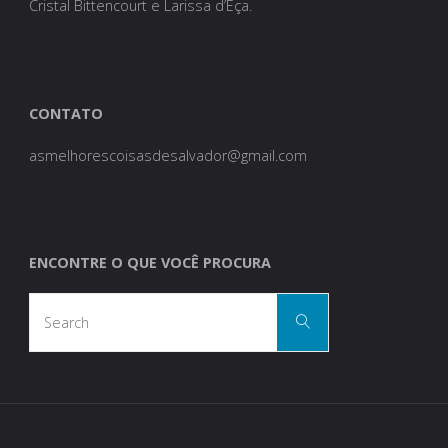
Cristal Bittencourt e Larissa d’Eça.
CONTATO
asmelhorescoisasdesalvador@gmail.com
ENCONTRE O QUE VOCÊ PROCURA
Search
Search
for: