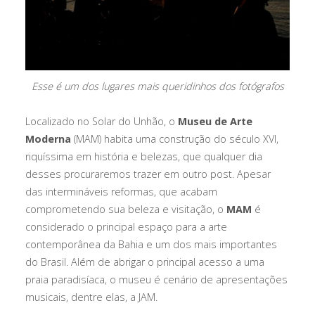
Esse é um dos lugares mais queridinhos dos fotógrafos
Localizado no Solar do Unhão, o
Museu de Arte
Moderna
(MAM) habita uma construção do século XVI,
riquíssima em história e belezas, que qualquer dia
desses procuraremos trazer em outro post. Apesar
das intermináveis reformas, que acabam
comprometendo sua beleza e visitação, o
MAM
é
considerado o principal espaço para a arte
contemporânea da Bahia e um dos mais importantes
do Brasil. Além de abrigar o principal acesso a uma
praia paradisíaca, o museu é cenário de apresentações
musicais, dentre elas, a JAM.