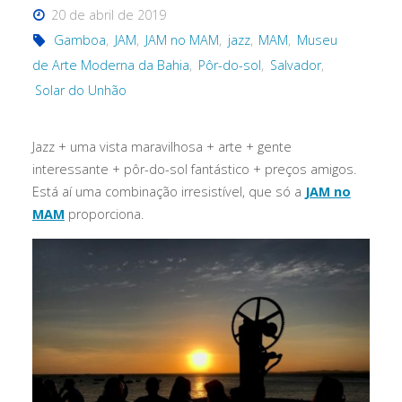
20 de abril de 2019
Gamboa
,
JAM
,
JAM no MAM
,
jazz
,
MAM
,
Museu
de Arte Moderna da Bahia
,
Pôr-do-sol
,
Salvador
,
Solar do Unhão
Jazz + uma vista maravilhosa + arte + gente
interessante + pôr-do-sol fantástico + preços amigos.
Está aí uma combinação irresistível, que só a
JAM no
MAM
proporciona.