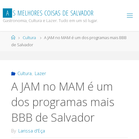
Skip
to
A
S
M
E
L
H
O
R
E
S
C
O
I
S
A
S
D
E
S
A
L
V
A
D
O
R
content
Gastronomia, Cultura e Lazer. Tudo em um só lugar.
Home
Cultura
A JAM no MAM é um dos programas mais BBB
de Salvador
Cultura
,
Lazer
A JAM no MAM é um
dos programas mais
BBB de Salvador
By
Larissa d'Eça