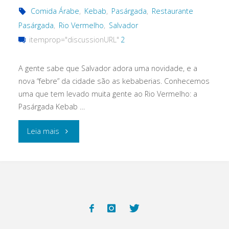
Comida Árabe
,
Kebab
,
Pasárgada
,
Restaurante
Pasárgada
,
Rio Vermelho
,
Salvador
itemprop="discussionURL"
2
A gente sabe que Salvador adora uma novidade, e a
nova “febre” da cidade são as kebaberias. Conhecemos
uma que tem levado muita gente ao Rio Vermelho: a
Pasárgada Kebab …
"Pasárgada
Leia mais
Kebab
Grill
&
Bar: