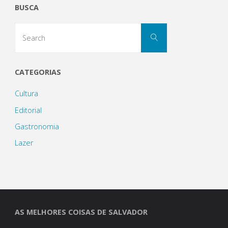
BUSCA
uma
Search
visita
Search
for:
à
CATEGORIAS
culinária
Cultura
e
Editorial
cultura
Gastronomia
Lazer
árabe"
AS MELHORES COISAS DE SALVADOR