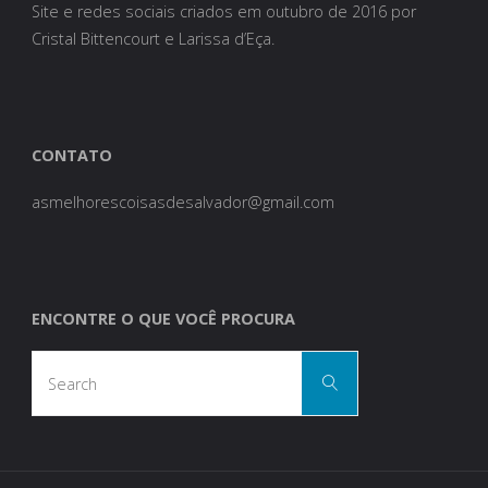
Site e redes sociais criados em outubro de 2016 por
Cristal Bittencourt e Larissa d’Eça.
CONTATO
asmelhorescoisasdesalvador@gmail.com
ENCONTRE O QUE VOCÊ PROCURA
Search
Search
for: