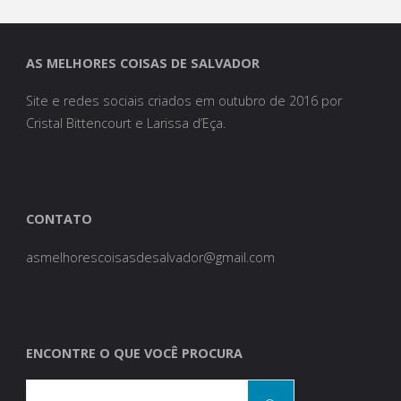
você
encontra
AS MELHORES COISAS DE SALVADOR
no
Site e redes sociais criados em outubro de 2016 por
Cristal Bittencourt e Larissa d’Eça.
Museu
da
Misericórdia!"
CONTATO
asmelhorescoisasdesalvador@gmail.com
ENCONTRE O QUE VOCÊ PROCURA
Search