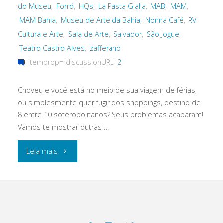
do Museu
,
Forró
,
HQs
,
La Pasta Gialla
,
MAB
,
MAM
,
MAM Bahia
,
Museu de Arte da Bahia
,
Nonna Café
,
RV
Cultura e Arte
,
Sala de Arte
,
Salvador
,
São Jogue
,
Teatro Castro Alves
,
zafferano
itemprop="discussionURL"
2
Choveu e você está no meio de sua viagem de férias,
ou simplesmente quer fugir dos shoppings, destino de
8 entre 10 soteropolitanos? Seus problemas acabaram!
Vamos te mostrar outras …
"O
Leia mais
que
fazer
em