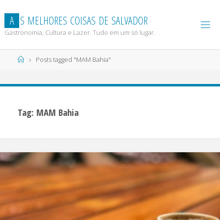
Skip
to
A
S
M
E
L
H
O
R
E
S
C
O
I
S
A
S
D
E
S
A
L
V
A
D
O
R
content
Gastronomia, Cultura e Lazer. Tudo em um só lugar.
Home
Posts tagged "MAM Bahia"
Tag:
MAM Bahia