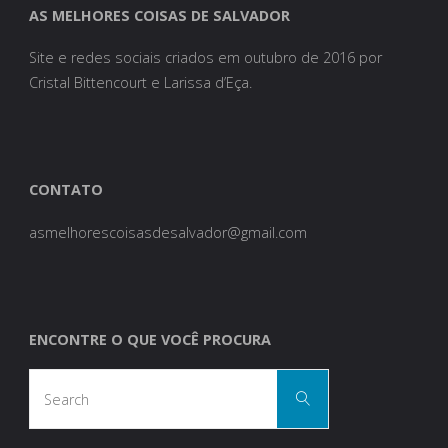
AS MELHORES COISAS DE SALVADOR
Site e redes sociais criados em outubro de 2016 por
Cristal Bittencourt e Larissa d’Eça.
CONTATO
asmelhorescoisasdesalvador@gmail.com
ENCONTRE O QUE VOCÊ PROCURA
Search
Search
for: