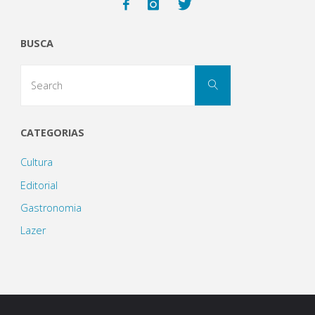
um
BUSCA
dia
Search
de
Search
for:
chuva
CATEGORIAS
em
Cultura
Salvador?"
Editorial
Gastronomia
Lazer