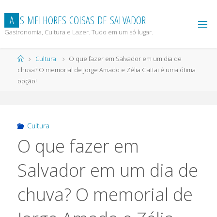
Skip
to
A
S
M
E
L
H
O
R
E
S
C
O
I
S
A
S
D
E
S
A
L
V
A
D
O
R
content
Gastronomia, Cultura e Lazer. Tudo em um só lugar.
Home
Cultura
O que fazer em Salvador em um dia de
chuva? O memorial de Jorge Amado e Zélia Gattai é uma ótima
opção!
Cultura
O que fazer em
Salvador em um dia de
chuva? O memorial de