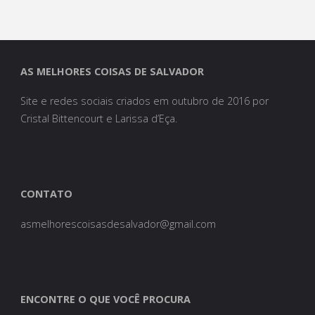
AS MELHORES COISAS DE SALVADOR
Site e redes sociais criados em outubro de 2016 por
Cristal Bittencourt e Larissa d’Eça.
CONTATO
asmelhorescoisasdesalvador@gmail.com
ENCONTRE O QUE VOCÊ PROCURA