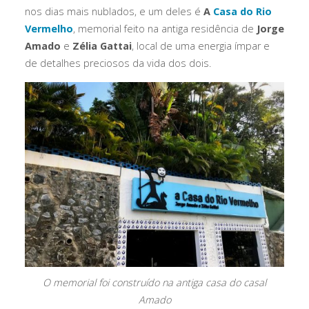
nos dias mais nublados, e um deles é
A
Casa do Rio
Vermelho
, memorial feito na antiga residência de
Jorge
Amado
e
Zélia Gattai
, local de uma energia ímpar e
de detalhes preciosos da vida dos dois.
O memorial foi construído na antiga casa do casal
Amado