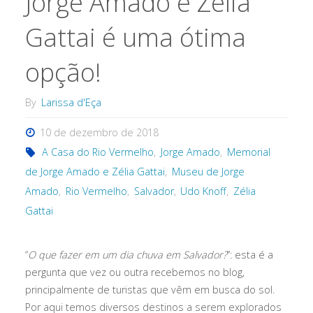
Jorge Amado e Zélia
Gattai é uma ótima
opção!
By
Larissa d'Eça
10 de dezembro de 2018
A Casa do Rio Vermelho
,
Jorge Amado
,
Memorial
de Jorge Amado e Zélia Gattai
,
Museu de Jorge
Amado
,
Rio Vermelho
,
Salvador
,
Udo Knoff
,
Zélia
Gattai
“
O que fazer em um dia chuva em Salvador?
”: esta é a
pergunta que vez ou outra recebemos no blog,
principalmente de turistas que vêm em busca do sol.
Por aqui temos diversos destinos a serem explorados