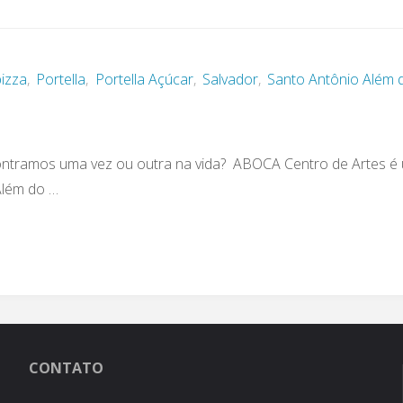
pizza
,
Portella
,
Portella Açúcar
,
Salvador
,
Santo Antônio Além 
contramos uma vez ou outra na vida? ABOCA Centro de Artes é
Além do …
CONTATO