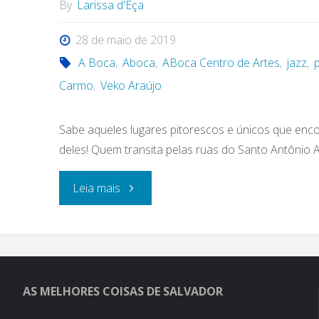
By
Larissa d'Eça
28 de maio de 2019
A Boca
,
Aboca
,
ABoca Centro de Artes
,
jazz
,
Carmo
,
Veko Araújo
Sabe aqueles lugares pitorescos e únicos que en
deles! Quem transita pelas ruas do Santo Antônio 
"ABOCA
Leia mais
Centro
de
Artes
AS MELHORES COISAS DE SALVADOR