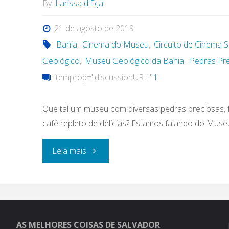
By
Larissa d'Eça
21 de agosto de 2019
Bahia
,
Cinema do Museu
,
Circuito de Cinema 
Geológico
,
Museu Geológico da Bahia
,
Pedras Pr
itemprop="discussionURL"
1
Que tal um museu com diversas pedras preciosas, 
café repleto de delícias? Estamos falando do Mus
"Uma
Leia mais
tarde
no
Museu
AS MELHORES COISAS DE SALVADOR