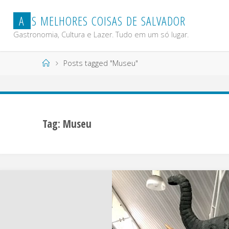
Skip
A
S
M
E
L
H
O
R
E
S
C
O
I
S
A
S
D
E
S
A
L
V
A
D
O
R
to
content
Gastronomia, Cultura e Lazer. Tudo em um só lugar.
Home
Posts tagged "Museu"
Tag:
Museu