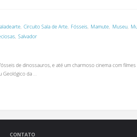
Saladearte
,
Circuito Sala de Arte
,
Fósseis
,
Mamute
,
Museu
,
Mu
eciosas
,
Salvador
fósseis de dinossauros, e até um charmoso cinema com filmes 
eu Geológico da …
CONTATO