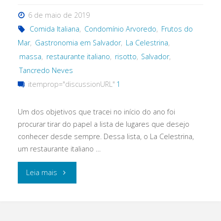
6 de maio de 2019
Comida Italiana
,
Condomínio Arvoredo
,
Frutos do
Mar
,
Gastronomia em Salvador
,
La Celestrina
,
massa
,
restaurante italiano
,
risotto
,
Salvador
,
Tancredo Neves
itemprop="discussionURL"
1
Um dos objetivos que tracei no início do ano foi
procurar tirar do papel a lista de lugares que desejo
conhecer desde sempre. Dessa lista, o La Celestrina,
um restaurante italiano …
"O
Leia mais
La
Celestrina