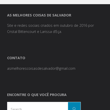
de
Salvador"
AS MELHORES COISAS DE SALVADOR
Site e redes sociais criados em outubro de 2016 por
Cristal Bittencourt e Larissa d’Eça.
CONTATO
asmelhorescoisasdesalvador@gmail.com
ENCONTRE O QUE VOCÊ PROCURA
Search
Search