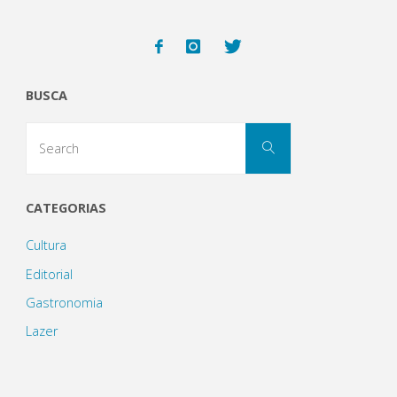
é
o
BUSCA
restaurante
Search
italiano
Search
for:
com
CATEGORIAS
o
Cultura
melhor
Editorial
custo
Gastronomia
Lazer
x
benefício