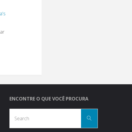
a's
tar
ENCONTRE O QUE VOCÊ PROCURA
Search
Search
for: