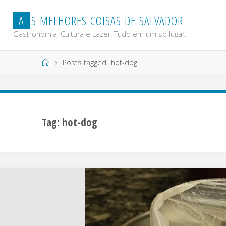
Skip
A
S
M
E
L
H
O
R
E
S
C
O
I
S
A
S
D
E
S
A
L
V
A
D
O
R
to
content
Gastronomia, Cultura e Lazer. Tudo em um só lugar.
Home
Posts tagged "hot-dog"
Tag:
hot-dog