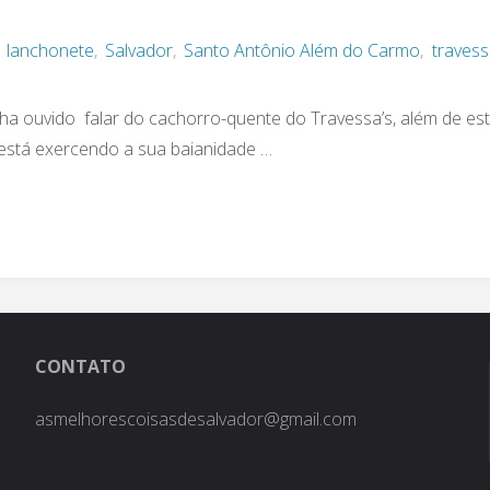
,
lanchonete
,
Salvador
,
Santo Antônio Além do Carmo
,
travess
nha ouvido falar do cachorro-quente do Travessa’s, além de es
está exercendo a sua baianidade …
CONTATO
asmelhorescoisasdesalvador@gmail.com