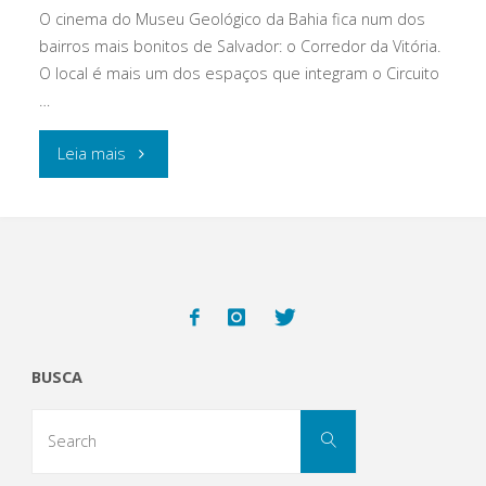
O cinema do Museu Geológico da Bahia fica num dos
bairros mais bonitos de Salvador: o Corredor da Vitória.
O local é mais um dos espaços que integram o Circuito
…
"O
Leia mais
Cinema
do
Museu
e
BUSCA
seus
Search
encantos"
Search
for: