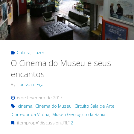
Cultura
,
Lazer
O Cinema do Museu e seus
encantos
By
Larissa d'Eça
6 de fevereiro de 2017
cinema
,
Cinema do Museu
,
Circuito Sala de Arte
,
Corredor da Vitória
,
Museu Geológico da Bahia
itemprop="discussionURL"
2