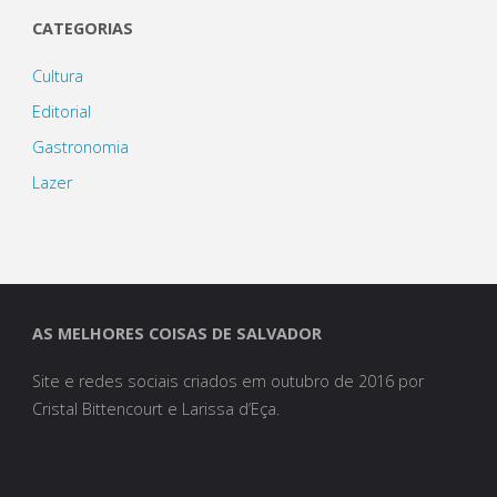
CATEGORIAS
Cultura
Editorial
Gastronomia
Lazer
AS MELHORES COISAS DE SALVADOR
Site e redes sociais criados em outubro de 2016 por
Cristal Bittencourt e Larissa d’Eça.