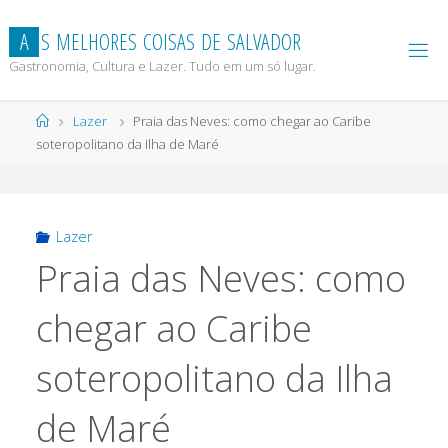
Skip
to
A
S
M
E
L
H
O
R
E
S
C
O
I
S
A
S
D
E
S
A
L
V
A
D
O
R
content
Gastronomia, Cultura e Lazer. Tudo em um só lugar.
Home
Lazer
Praia das Neves: como chegar ao Caribe
soteropolitano da Ilha de Maré
Lazer
Praia das Neves: como
chegar ao Caribe
soteropolitano da Ilha
de Maré