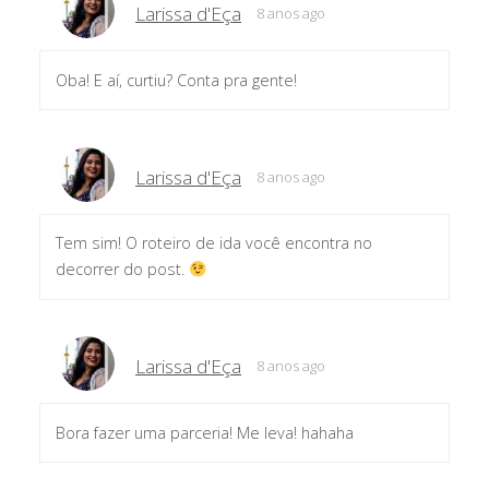
Larissa d'Eça
8 anos ago
Oba! E aí, curtiu? Conta pra gente!
Larissa d'Eça
8 anos ago
Tem sim! O roteiro de ida você encontra no
decorrer do post.
Larissa d'Eça
8 anos ago
Bora fazer uma parceria! Me leva! hahaha