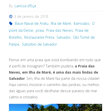
By
Larissa d'Eça
3 de janeiro de 2018
Base Naval de Aratu
,
Ilha de Maré
,
Itamoabo
,
O
point da Deise
,
praia
,
Praia das Neves
,
Praia de
Botelho
,
Restaurante Preta
,
Salvador
,
São Tomé de
Paripe
,
Subúrbio de Salvador
Pense em uma praia que está bombando em tudo que
é perfil de Instagram? Também pudera,
a
Praia das
Neves, em Ilha de Maré, é uma das mais lindas de
Salvador
. Sim, Ilha de Maré faz parte da nossa cidade!
Aqui vamos mostrar o caminho das pedras, ou melhor,
das águas para você desfrutar desse paraíso de mar
calmo e cristalino.