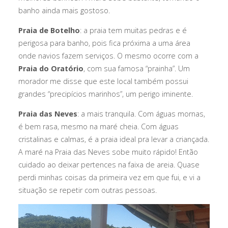
banho ainda mais gostoso.
Praia de Botelho
: a praia tem muitas pedras e é
perigosa para banho, pois fica próxima a uma área
onde navios fazem serviços. O mesmo ocorre com a
Praia do Oratório
, com sua famosa “prainha”. Um
morador me disse que este local também possui
grandes “precipícios marinhos”, um perigo iminente.
Praia das Neves
: a mais tranquila. Com águas mornas,
é bem rasa, mesmo na maré cheia. Com águas
cristalinas e calmas, é a praia ideal pra levar a criançada.
A maré na Praia das Neves sobe muito rápido! Então
cuidado ao deixar pertences na faixa de areia. Quase
perdi minhas coisas da primeira vez em que fui, e vi a
situação se repetir com outras pessoas.
Tocador
de