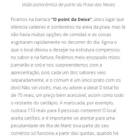
Visão panorâmica de parte da Praia das Neves
Ficamos na barraca
“O point da Deise”
, único lugar que
oferecia cadeiras e sombreiros na areia da praia, mas lá
não havia muitas opções de comidas e as coisas
esgotaram rapidamente no decorrer do dia. Agora o
que o local deixou a desejar na estrutura compensou
no sabor e na fartura. Pedimos meio ensopado misto
(camarão e siri) e nos surpreendemos com a
apresentação, pois cada um dos sabores veio
separadamente, e o comum é um único prato com os
dois! Não sei vocês, mas eu adorei a ideia! O total foi
de 75 reais, um preço bem acessível, assim como todo
o restante do cardápio. A mariscada, por exemplo,
custava 110 reais para 6 pessoas comerem! O local
aceita cartões, e é importante se atentar para uma
peculiaridade de Ilha de Maré: boa parte do seu
comércio só funciona a partir das quintas, quando há