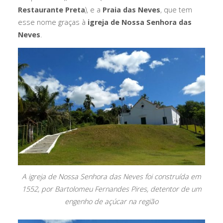
Restaurante Preta
), e a
Praia das Neves
, que tem
esse nome graças à
igreja de Nossa Senhora das
Neves
.
A igreja de Nossa Senhora das Neves foi construída em
1552, por Bartolomeu Fernandes Pires, detentor de um
engenho de açúcar na região