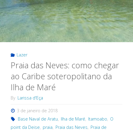
Lazer
Praia das Neves: como chegar
ao Caribe soteropolitano da
Ilha de Maré
By
Larissa d'Eça
3 de janeiro de 2018
Base Naval de Aratu
,
Ilha de Maré
,
Itamoabo
,
O
point da Deise
,
praia
,
Praia das Neves
,
Praia de