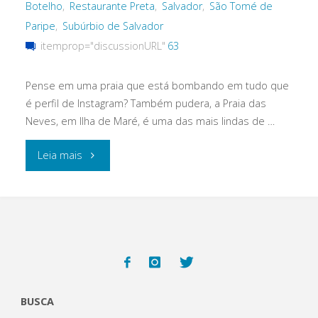
Botelho
,
Restaurante Preta
,
Salvador
,
São Tomé de
Paripe
,
Subúrbio de Salvador
itemprop="discussionURL"
63
Pense em uma praia que está bombando em tudo que
é perfil de Instagram? Também pudera, a Praia das
Neves, em Ilha de Maré, é uma das mais lindas de …
"Praia
Leia mais
das
Neves:
como
chegar
BUSCA
ao