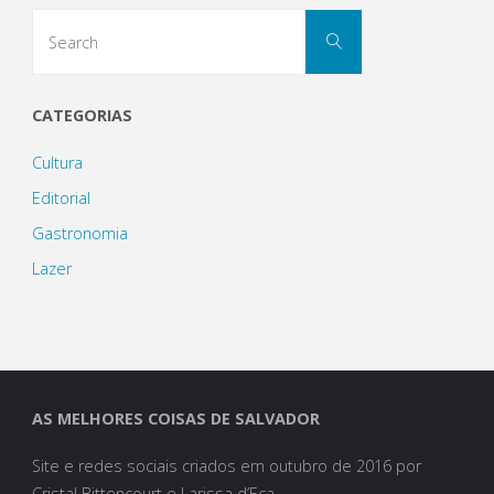
Search
Search
for:
CATEGORIAS
Cultura
Editorial
Gastronomia
Lazer
AS MELHORES COISAS DE SALVADOR
Site e redes sociais criados em outubro de 2016 por
Cristal Bittencourt e Larissa d’Eça.