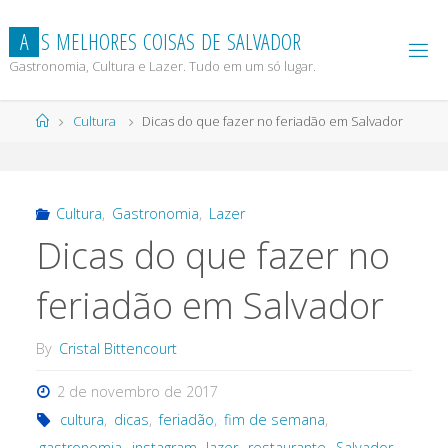
Skip
to
A
S
M
E
L
H
O
R
E
S
C
O
I
S
A
S
D
E
S
A
L
V
A
D
O
R
content
Gastronomia, Cultura e Lazer. Tudo em um só lugar.
Home
Cultura
Dicas do que fazer no feriadão em Salvador
Cultura
,
Gastronomia
,
Lazer
Dicas do que fazer no
feriadão em Salvador
By
Cristal Bittencourt
2 de novembro de 2017
cultura
,
dicas
,
feriadão
,
fim de semana
,
gastronomia
,
instagram
,
lazer
,
restaurante
,
Salvador