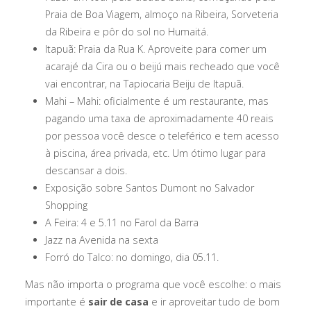
Praia de Boa Viagem, almoço na Ribeira, Sorveteria
da Ribeira e pôr do sol no Humaitá.
Itapuã: Praia da Rua K. Aproveite para comer um
acarajé da Cira ou o beijú mais recheado que você
vai encontrar, na Tapiocaria Beiju de Itapuã.
Mahi – Mahi: oficialmente é um restaurante, mas
pagando uma taxa de aproximadamente 40 reais
por pessoa você desce o teleférico e tem acesso
à piscina, área privada, etc. Um ótimo lugar para
descansar a dois.
Exposição sobre Santos Dumont no Salvador
Shopping
A Feira: 4 e 5.11 no Farol da Barra
Jazz na Avenida na sexta
Forró do Talco: no domingo, dia 05.11.
Mas não importa o programa que você escolhe: o mais
importante é
sair de casa
e ir aproveitar tudo de bom