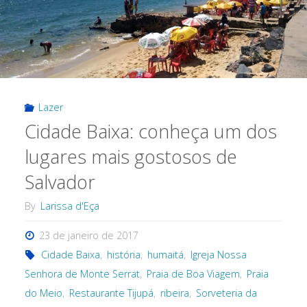
Lazer
Cidade Baixa: conheça um dos
lugares mais gostosos de
Salvador
By
Larissa d'Eça
23 de janeiro de 2017
Cidade Baixa
,
história
,
humaitá
,
Igreja Nossa
Senhora de Monte Serrat
,
Praia de Boa Viagem
,
Praia
do Meio
,
Restaurante Tijupá
,
ribeira
,
Sorveteria da