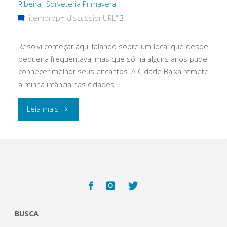
Ribeira
,
Sorveteria Primavera
itemprop="discussionURL"
3
Resolvi começar aqui falando sobre um local que desde
pequena frequentava, mas que só há alguns anos pude
conhecer melhor seus encantos. A Cidade Baixa remete
a minha infância nas cidades …
"Cidade
Leia mais
Baixa:
conheça
um
dos
BUSCA
lugares