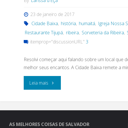
By
Larissa d'Eça
23 de janeiro de 2017
Cidade Baixa
,
história
,
humaitá
,
Igreja Nossa 
Restaurante Tijupá
,
ribeira
,
Sorveteria da Ribeira
,
itemprop="discussionURL"
3
Resolvi começar aqui falando sobre um local que
melhor seus encantos. A Cidade Baixa remete a min
"Cidade
Leia mais
Baixa:
conheça
um
AS MELHORES COISAS DE SALVADOR