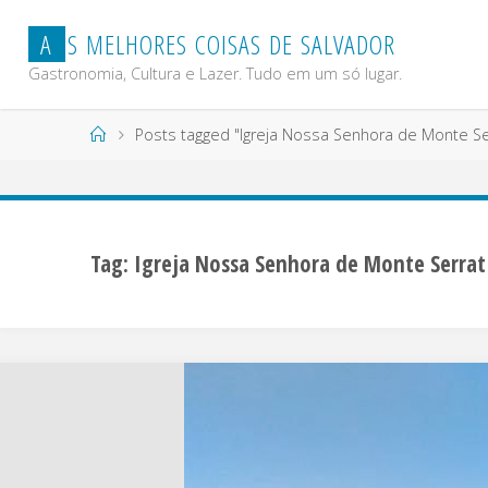
Skip
A
S
M
E
L
H
O
R
E
S
C
O
I
S
A
S
D
E
S
A
L
V
A
D
O
R
to
content
Gastronomia, Cultura e Lazer. Tudo em um só lugar.
Home
Posts tagged "Igreja Nossa Senhora de Monte Se
Tag:
Igreja Nossa Senhora de Monte Serrat