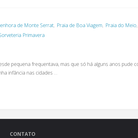
Senhora de Monte Serrat
,
Praia de Boa Viagem
,
Praia do Meio
,
Sorveteria Primavera
 desde pequena frequentava, mas que só há alguns anos pude 
ha infância nas cidades …
CONTATO