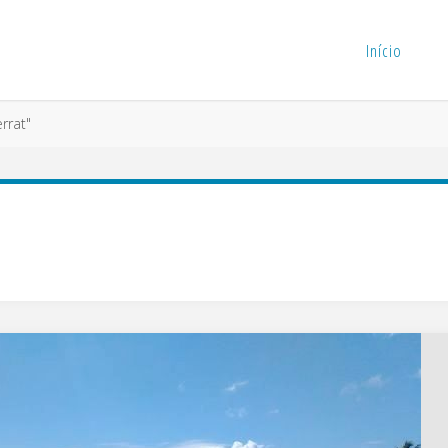
Início
rrat"