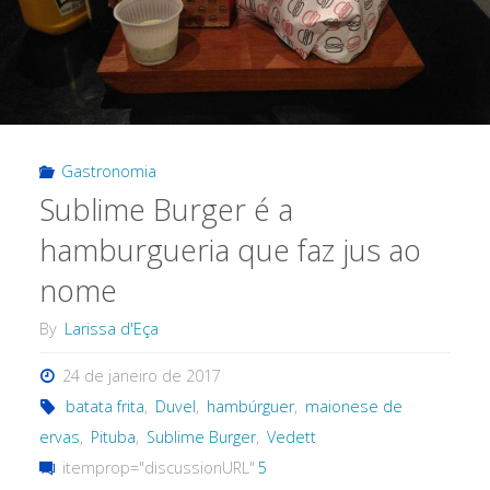
Gastronomia
Sublime Burger é a
hamburgueria que faz jus ao
nome
By
Larissa d'Eça
24 de janeiro de 2017
batata frita
,
Duvel
,
hambúrguer
,
maionese de
ervas
,
Pituba
,
Sublime Burger
,
Vedett
itemprop="discussionURL"
5