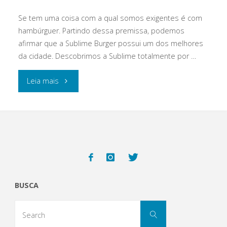
Se tem uma coisa com a qual somos exigentes é com
hambúrguer. Partindo dessa premissa, podemos
afirmar que a Sublime Burger possui um dos melhores
da cidade. Descobrimos a Sublime totalmente por …
"Sublime
Leia mais
Burger
é
a
hamburgueria
BUSCA
que
Search
faz
Search
for: