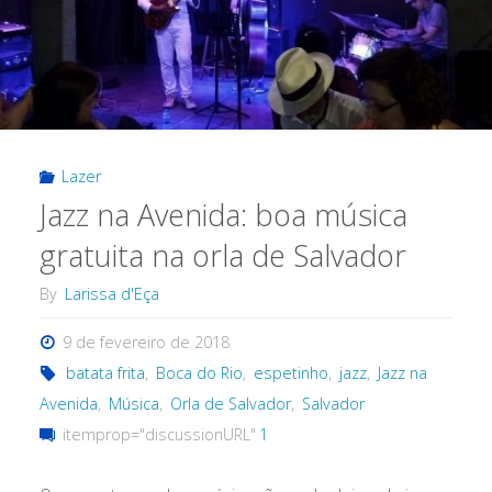
Lazer
Jazz na Avenida: boa música
gratuita na orla de Salvador
By
Larissa d'Eça
9 de fevereiro de 2018
batata frita
,
Boca do Rio
,
espetinho
,
jazz
,
Jazz na
Avenida
,
Música
,
Orla de Salvador
,
Salvador
itemprop="discussionURL"
1