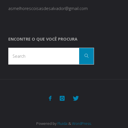
asmelhorescoisasdesalvador@gmail.com
ENCONTRE O QUE VOCÊ PROCURA
Search
Search
for:
Powered by
Fluida
&
WordPress.