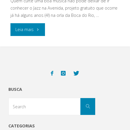
Quem curte uma boa música não pode deixar de ir
conhecer o Jazz na Avenida, projeto gratuito que ocorre
já há alguns anos (4!) na orla da Boca do Rio, …
"Jazz
Leia mais
na
Avenida:
boa
música
BUSCA
gratuita
Search
na
Search
for:
orla
CATEGORIAS
de