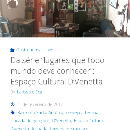
Gastronomia
,
Lazer
Da série “lugares que todo
mundo deve conhecer”:
Espaço Cultural D’Venetta
By
Larissa d'Eça
11 de fevereiro de 2017
Bairro do Santo Antônio
,
cerveja artesanal
,
cocada de gengibre
,
D'Venetta
,
Espaço Cultural
D'venetta
,
feijoada
,
feijoada de marisco