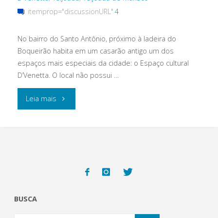
itemprop="discussionURL"
4
No bairro do Santo Antônio, próximo à ladeira do
Boqueirão habita em um casarão antigo um dos
espaços mais especiais da cidade: o Espaço cultural
D’Venetta. O local não possui …
"Da
Leia mais
série
“lugares
que
todo
BUSCA
mundo