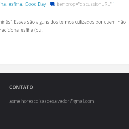
iha
,
esfirra
,
Good Day
itemprop="discussionURL"
1
hinês”. Esses são alguns dos termos utilizados por quem não
adicional esfiha (ou …
CONTATO
asmelhorescoisasdesalvador@gmail.com