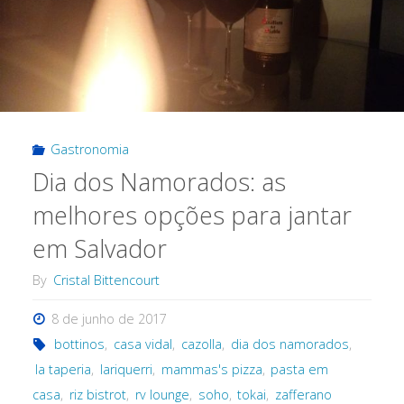
Gastronomia
Dia dos Namorados: as
melhores opções para jantar
em Salvador
By
Cristal Bittencourt
8 de junho de 2017
bottinos
,
casa vidal
,
cazolla
,
dia dos namorados
,
la taperia
,
lariquerri
,
mammas's pizza
,
pasta em
casa
,
riz bistrot
,
rv lounge
,
soho
,
tokai
,
zafferano