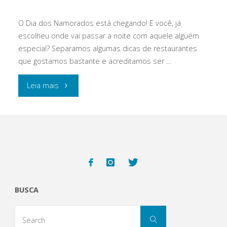
O Dia dos Namorados está chegando! E você, já
escolheu onde vai passar a noite com aquele alguém
especial? Separamos algumas dicas de restaurantes
que gostamos bastante e acreditamos ser …
"Dia
Leia mais
dos
Namorados:
as
melhores
BUSCA
opções
Search
para
Search
for: