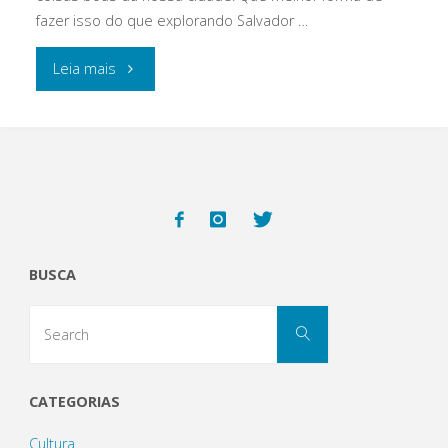
fazer isso do que explorando Salvador …
"A
Leia mais
casa
é
sua,
pode
BUSCA
entrar"
Search
Search
for:
CATEGORIAS
Cultura