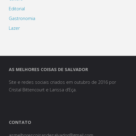
Editorial
Gastronomia
Lazer
AS MELHORES COISAS DE SALVADOR
Site e redes sociais criados em outubro de 2016 por
Cristal Bittencourt e Larissa d’Eça.
CONTATO
asmelhorescoisasdesalvador@gmail.com