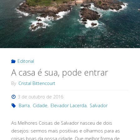
Editorial
A casa é sua, pode entrar
By
Cristal Bittencourt
3 de outubro de 2016
Barra
,
Cidade
,
Elevador Lacerda
,
Salvador
As Melhores Coisas de Salvador nasceu de dois
desejos: sermos mais positivas e olharmos para as
coisas boas da nossa cidade. Que melhor forma de