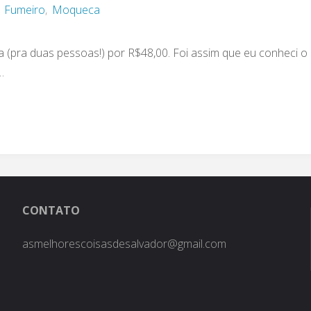
,
Fumeiro
,
Moqueca
(pra duas pessoas!) por R$48,00. Foi assim que eu conheci o
…
CONTATO
asmelhorescoisasdesalvador@gmail.com