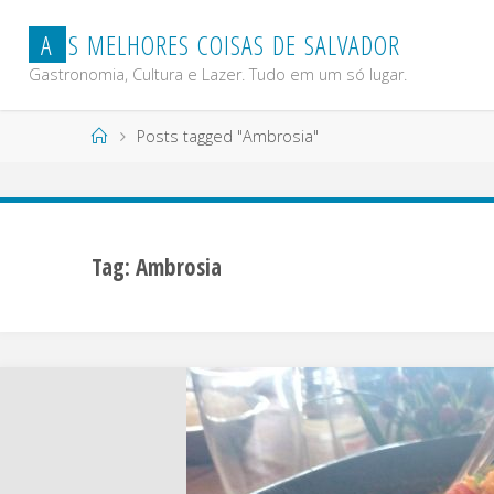
Skip
A
S
M
E
L
H
O
R
E
S
C
O
I
S
A
S
D
E
S
A
L
V
A
D
O
R
to
content
Gastronomia, Cultura e Lazer. Tudo em um só lugar.
Home
Posts tagged "Ambrosia"
Tag:
Ambrosia